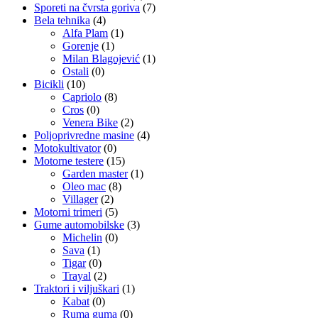
Sporeti na čvrsta goriva
(7)
Bela tehnika
(4)
Alfa Plam
(1)
Gorenje
(1)
Milan Blagojević
(1)
Ostali
(0)
Bicikli
(10)
Capriolo
(8)
Cros
(0)
Venera Bike
(2)
Poljoprivredne masine
(4)
Motokultivator
(0)
Motorne testere
(15)
Garden master
(1)
Oleo mac
(8)
Villager
(2)
Motorni trimeri
(5)
Gume automobilske
(3)
Michelin
(0)
Sava
(1)
Tigar
(0)
Trayal
(2)
Traktori i viljuškari
(1)
Kabat
(0)
Ruma guma
(0)