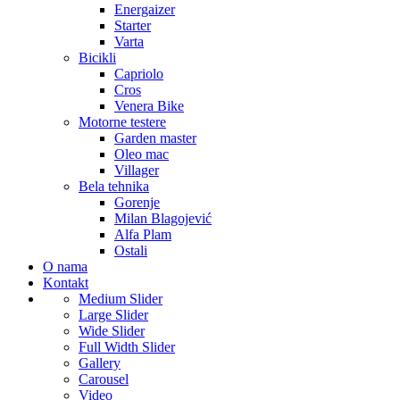
Energaizer
Starter
Varta
Bicikli
Capriolo
Cros
Venera Bike
Motorne testere
Garden master
Oleo mac
Villager
Bela tehnika
Gorenje
Milan Blagojević
Alfa Plam
Ostali
O nama
Kontakt
Medium Slider
Large Slider
Wide Slider
Full Width Slider
Gallery
Carousel
Video