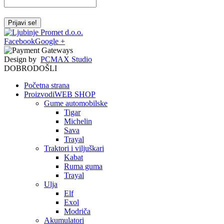
Facebook
Google +
Design by
PCMAX Studio
DOBRODOŠLI
Početna strana
Proizvodi
WEB SHOP
Gume automobilske
Tigar
Michelin
Sava
Trayal
Traktori i viljuškari
Kabat
Ruma guma
Trayal
Ulja
Elf
Exol
Modriča
Akumulatori