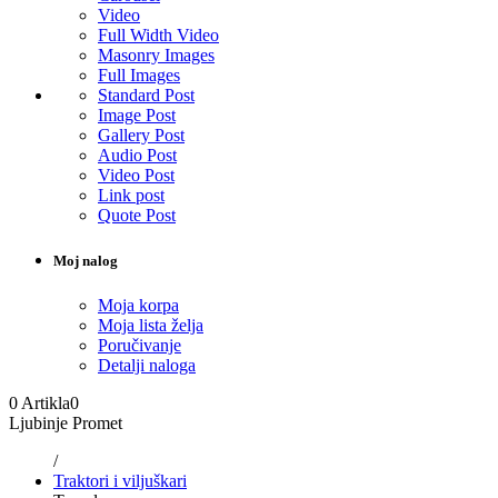
Video
Full Width Video
Masonry Images
Full Images
Standard Post
Image Post
Gallery Post
Audio Post
Video Post
Link post
Quote Post
Moj nalog
Moja korpa
Moja lista želja
Poručivanje
Detalji naloga
0 Artikla
0
Ljubinje Promet
/
Traktori i viljuškari