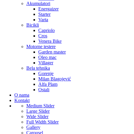
Akumulatori
Energaizer
Starter
Varta
Bicikli
Capriolo
Cros
Venera Bike
Motorne testere
Garden master
Oleo mac
Villager
Bela tehnika
Gorenje
Milan Blagojević
Alfa Plam
Ostali
O nama
Kontakt
Medium Slider
Large Slider
Wide Slider
Full Width Slider
Gallery
Carousel