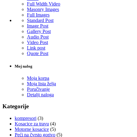
Full Width Video
Masonry Images
Full Images
Standard Post
Image Post
Gallery Post
Audio Post
Video Post
Link post
Quote Post
Moj nalog
Moja korpa
Moja lista želja
Poručivanje
Detalji naloga
Kategorije
kompresori
(3)
Kosacice za travu
(4)
Motorne kosacice
(5)
Peći na čvrsto gorivo
(5)