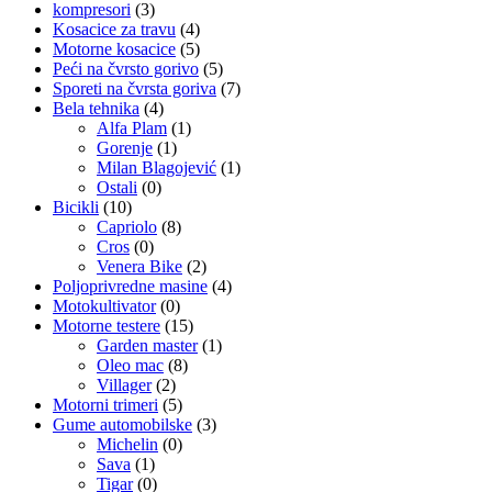
kompresori
(3)
Kosacice za travu
(4)
Motorne kosacice
(5)
Peći na čvrsto gorivo
(5)
Sporeti na čvrsta goriva
(7)
Bela tehnika
(4)
Alfa Plam
(1)
Gorenje
(1)
Milan Blagojević
(1)
Ostali
(0)
Bicikli
(10)
Capriolo
(8)
Cros
(0)
Venera Bike
(2)
Poljoprivredne masine
(4)
Motokultivator
(0)
Motorne testere
(15)
Garden master
(1)
Oleo mac
(8)
Villager
(2)
Motorni trimeri
(5)
Gume automobilske
(3)
Michelin
(0)
Sava
(1)
Tigar
(0)