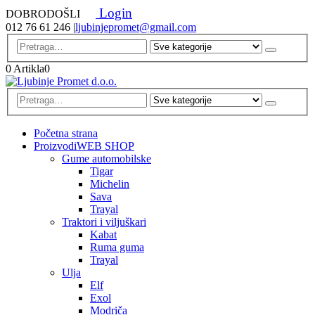
Login
DOBRODOŠLI
012 76 61 246
|
ljubinjepromet@gmail.com
0 Artikla
0
Početna strana
Proizvodi
WEB SHOP
Gume automobilske
Tigar
Michelin
Sava
Trayal
Traktori i viljuškari
Kabat
Ruma guma
Trayal
Ulja
Elf
Exol
Modriča