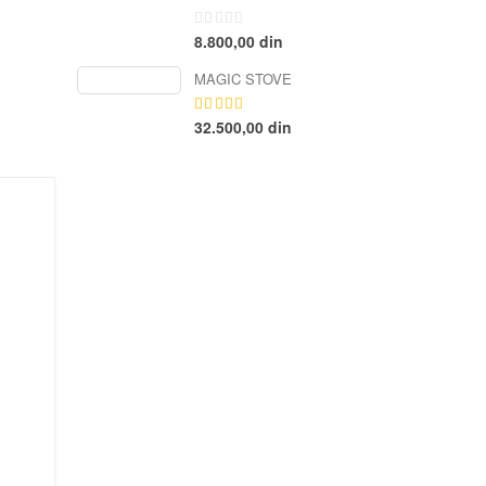
8.800,00
din
0
od
5
MAGIC STOVE
32.500,00
din
4.17
od
5