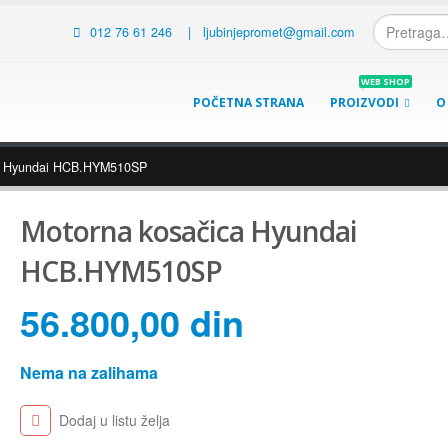
012 76 61 246
|
ljubinjepromet@gmail.com
WEB SHOP
POČETNA STRANA
PROIZVODI
O
ca Hyundai HCB.HYM510SP
Motorna kosačica Hyundai
HCB.HYM510SP
56.800,00
din
Nema na zalihama
Dodaj u listu želja