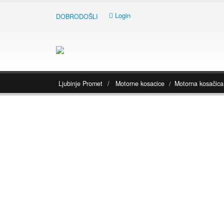
Login
DOBRODOŠLI
Ljubinje Promet
/
Motorne kosacice
Motorna kosači