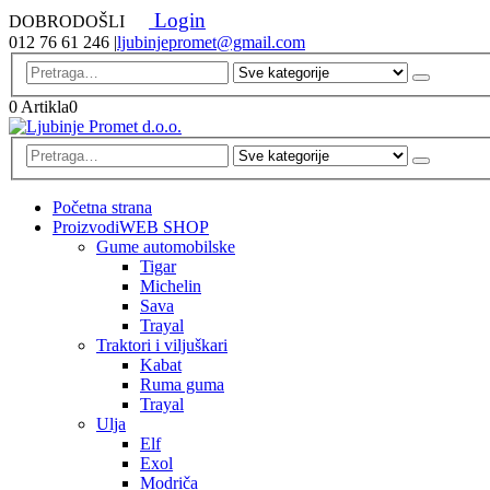
Login
DOBRODOŠLI
012 76 61 246
|
ljubinjepromet@gmail.com
0 Artikla
0
Početna strana
Proizvodi
WEB SHOP
Gume automobilske
Tigar
Michelin
Sava
Trayal
Traktori i viljuškari
Kabat
Ruma guma
Trayal
Ulja
Elf
Exol
Modriča