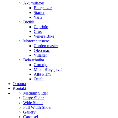
Akumulatori
Energaizer
Starter
Varta
Bicikli
Capriolo
Cros
Venera Bike
Motorne testere
Garden master
Oleo mac
Villager
Bela tehnika
Gorenje
Milan Blagojević
Alfa Plam
Ostali
O nama
Kontakt
Medium Slider
Large Slider
Wide Slider
Full Width Slider
Gallery
Carousel