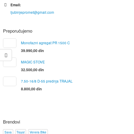
Email:
ljubinjepromet@gmail.com
Preporučujemo
Monofazni agregat PR 1500 C
39.990,00
din
MAGIC STOVE
32.500,00
din
7.50-16/8 D-55 prednja TRAJAL
8.800,00
din
Brendovi
Sava
Trayal
Venera Bike