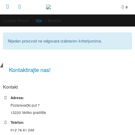
0
Ljubinje Promet
/
Ulja
Modriča
Nijedan proizvod ne odgovara izabranim kriterijumima.
Kontaktirajte nas!
Kontakt
Adresa:
Požarevački put 7
12220 Veliko gradište
Telefon:
012 76 61 246